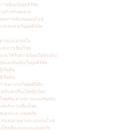
ความนิยมในยุคดิจิทัล
สบายสำหรับคอหวย
ีของการเดิมพันออนไลน์
ับการเล่นหวยในยุคดิจิทัล
สะดวกและน่าสนใจ
ห่งการเสี่ยงโชค
ยและได้รับความนิยมในปัจจุบัน
ายและทันสมัยในยุคดิจิทัล
เริ่มต้น
เริ่มต้น
กำลังมาแรงในยุคดิจิทัล
หรับนักเสี่ยงโชคมือใหม่
งโชคที่สะดวกสบายและทันสมัย
บคนรักการเสี่ยงโชค
ี่สะดวกและปลอดภัย
องการแทงหวยผ่านระบบออนไลน์
่ยงโชคที่สะดวกและปลอดภัย