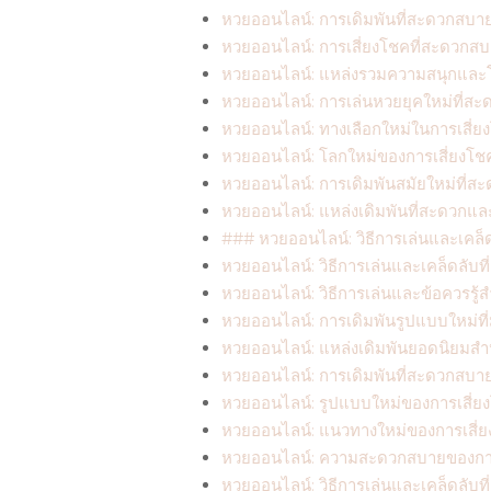
หวยออนไลน์: การเดิมพันที่สะดวกสบา
หวยออนไลน์: การเสี่ยงโชคที่สะดวกสบา
หวยออนไลน์: แหล่งรวมความสนุกและ
หวยออนไลน์: การเล่นหวยยุคใหม่ที่
หวยออนไลน์: ทางเลือกใหม่ในการเสี่
หวยออนไลน์: โลกใหม่ของการเสี่ยงโ
หวยออนไลน์: การเดิมพันสมัยใหม่ที่สะด
หวยออนไลน์: แหล่งเดิมพันที่สะดวกและ
### หวยออนไลน์: วิธีการเล่นและเคล็ดล
หวยออนไลน์: วิธีการเล่นและเคล็ดลับที่
หวยออนไลน์: วิธีการเล่นและข้อควรรู้ส
หวยออนไลน์: การเดิมพันรูปแบบใหม่
หวยออนไลน์: แหล่งเดิมพันยอดนิยมสำ
หวยออนไลน์: การเดิมพันที่สะดวกสบา
หวยออนไลน์: รูปแบบใหม่ของการเสี่
หวยออนไลน์: แนวทางใหม่ของการเสี่
หวยออนไลน์: ความสะดวกสบายของการเส
หวยออนไลน์: วิธีการเล่นและเคล็ดลับที่