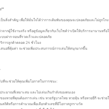
อ**
ป็นสิ่งสำคัญ เพื่อให้มั่นใจได้ว่าการเดิมพันของคุณจะปลอดภัยและไม่ถูกโกง
ิวจากผู้ใช้งานจริง หรือดูข้อมูลเกี่ยวกับเว็บไซต์ว่าเปิดให้บริการมานานหรือไ
รมีระบบฝาก-ถอนที่รวดเร็วและปลอดภัย
้บริการลูกค้าตลอด 24 ชั่วโมง
้อเสนอที่คุ้มค่า จะช่วยเพิ่มประสบการณ์การเล่นให้สนุกมากขึ้น
*
ับที่จะช่วยให้คุณเพิ่มโอกาสในการชนะ:
ประมาณที่เหมาะสม และไม่เล่นเกินกำลังของตนเอง
ของหวยที่คุณต้องการเล่น เช่น หวยรัฐบาลไทย หวยหุ้น หรือหวยยี่กี จะช่วยใ
อในสถิติหรือการคำนวณเพื่อเลือกตัวเลขที่มีโอกาสถูกรางวัล