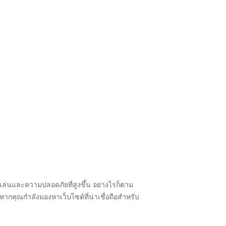
่นและความปลอดภัยที่สูงขึ้น อย่างไรก็ตาม
่ หากคุณกำลังมองหาเว็บไซต์ที่น่าเชื่อถือสำหรับ