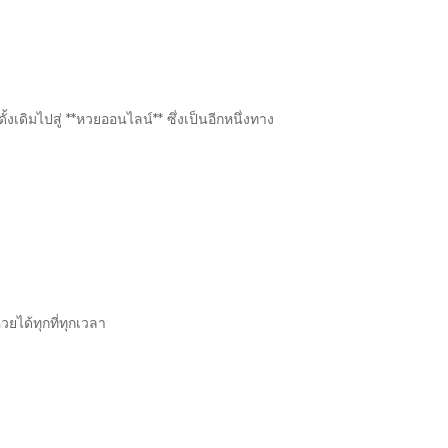
เดิมไปสู่ **หวยออนไลน์** ซึ่งเป็นอีกหนึ่งทาง
ยได้ทุกที่ทุกเวลา