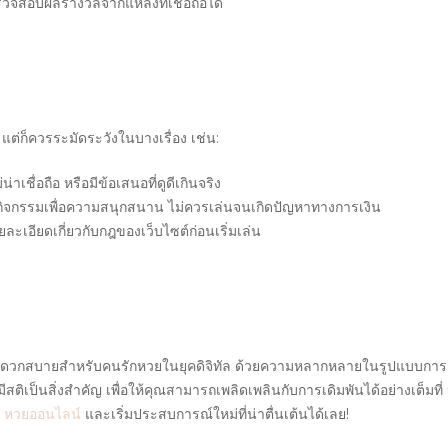
จสอบผลรางวัลจากแหล่งที่เชื่อถือได้
แต่ก็ควรระมัดระวังในบางเรื่อง เช่น:
่าเชื่อถือ หรือมีข้อเสนอที่ดูดีเกินจริง
ยงกิจกรรมเพื่อความสนุกสนาน ไม่ควรเล่นจนเกิดปัญหาทางการเงิน
ะเอียดเกี่ยวกับกฎของเว็บไซต์ก่อนเริ่มเล่น
สะดวกสบายสำหรับคนรักหวยในยุคดิจิทัล ด้วยความหลากหลายในรูปแบบการเล
มีสติเป็นสิ่งสำคัญ เพื่อให้คุณสามารถเพลิดเพลินกับการเดิมพันได้อย่างเต็มที
่
หวยออนไลน์
และเริ่มประสบการณ์ใหม่ที่น่าตื่นเต้นได้เลย!