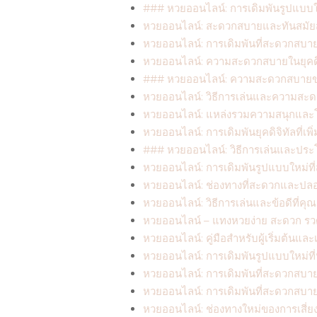
### หวยออนไลน์: การเดิมพันรูปแบบ
หวยออนไลน์: สะดวกสบายและทันสมัยส
หวยออนไลน์: การเดิมพันที่สะดวกสบาย
หวยออนไลน์: ความสะดวกสบายในยุคดิ
### หวยออนไลน์: ความสะดวกสบายของ
หวยออนไลน์: วิธีการเล่นและความสะดว
หวยออนไลน์: แหล่งรวมความสนุกและโ
หวยออนไลน์: การเดิมพันยุคดิจิทัลที่
### หวยออนไลน์: วิธีการเล่นและประโย
หวยออนไลน์: การเดิมพันรูปแบบใหม่
หวยออนไลน์: ช่องทางที่สะดวกและปลอด
หวยออนไลน์: วิธีการเล่นและข้อดีที่คุณ
หวยออนไลน์ – แทงหวยง่าย สะดวก รว
หวยออนไลน์: คู่มือสำหรับผู้เริ่มต้น
หวยออนไลน์: การเดิมพันรูปแบบใหม่ที่
หวยออนไลน์: การเดิมพันที่สะดวกสบาย
หวยออนไลน์: การเดิมพันที่สะดวกสบาย
หวยออนไลน์: ช่องทางใหม่ของการเสี่